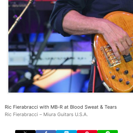
Ric Fierabracci with MB-R at Blood Sweat & Tears
Ric Fierabracci – Miura Guitars U.S.A.