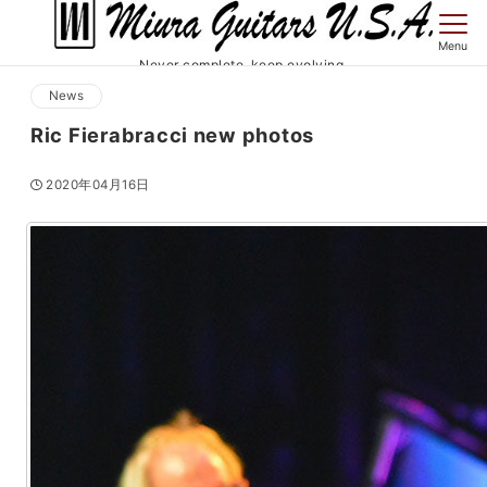
Menu
Never complete, keep evolving.
News
Ric Fierabracci new photos
2020年04月16日