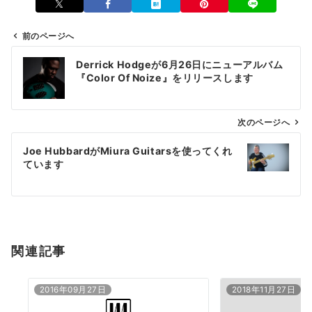
前のページへ
投
Derrick Hodgeが6月26日にニューアルバム
稿
『Color Of Noize』をリリースします
ナ
ビ
ゲ
次のページへ
ー
Joe HubbardがMiura Guitarsを使ってくれ
シ
ています
ョ
ン
関連記事
2016年09月27日
2018年11月27日