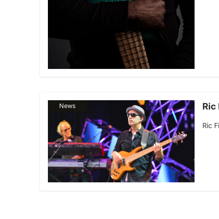
Ric
News
Ric F
投