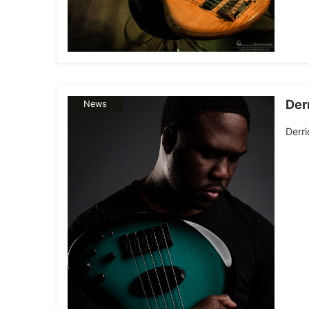
De
News
Der