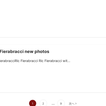
 Fierabracci new photos
ierabracciRic Fierabracci Ric Fierabracci wit...
…
1
2
9
次へ