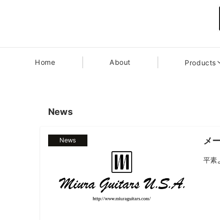
Home
About
Products
News
メ
News
平素よ