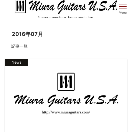
Menu
Never complete, keep evolving.
2016年07月
記事一覧
News